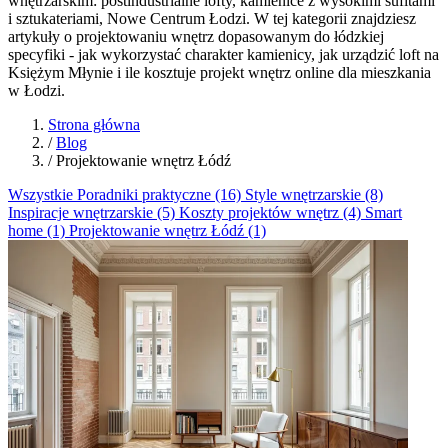
wnętrzarskim: postindustrialne lofty, kamienice z wysokimi sufitami
i sztukateriami, Nowe Centrum Łodzi. W tej kategorii znajdziesz
artykuły o projektowaniu wnętrz dopasowanym do łódzkiej
specyfiki - jak wykorzystać charakter kamienicy, jak urządzić loft na
Księżym Młynie i ile kosztuje projekt wnętrz online dla mieszkania
w Łodzi.
Strona główna
/
Blog
/
Projektowanie wnętrz Łódź
Wszystkie
Poradniki praktyczne (16)
Style wnętrzarskie (8)
Inspiracje wnętrzarskie (5)
Koszty projektów wnętrz (4)
Smart
home (1)
Projektowanie wnętrz Łódź (1)